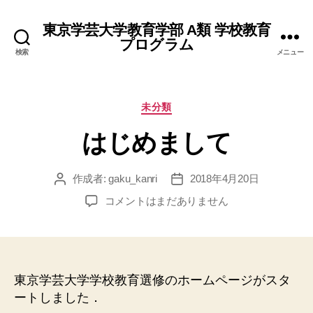
東京学芸大学教育学部 A類 学校教育
プログラム
検索
メニュー
カ
未分類
テ
はじめまして
ゴ
リ
ー
作成者:
gaku_kanri
2018年4月20日
投
投
稿
稿
は
コメントはまだありません
者
日
じ
め
ま
し
て
東京学芸大学学校教育選修のホームページがスタ
へ
ートしました．
の